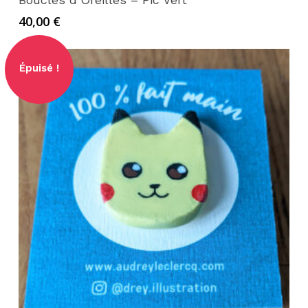
Votre panier est vide.
40,00
€
Go to shop