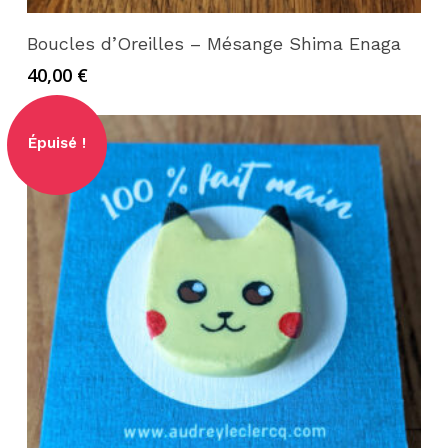
Ajouter au panier
Votre panier est vide.
Boucles d’Oreilles – Mésange Shima Enaga
40,00
€
Go to shop