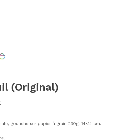
Close
Cart
il (Original)
€
ginale, gouache sur papier à grain 230g, 14×14 cm.
re.